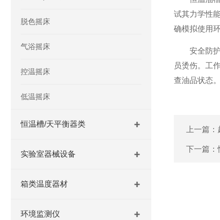
试其力学性
脱色摇床
确模拟使用
气浴摇床
安全防护方
员烫伤。工
控温摇床
查油品状态
低温摇床
恒温槽/天平衡器类
上一篇：
下一篇：
实验室器械设备
箱类温度器材
环境监测仪