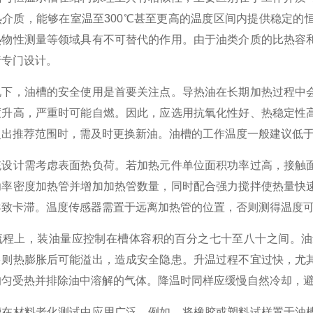
热介质，能够在室温至300℃甚至更高的温度区间内提供稳定的
热物性测量等领域具有不可替代的作用。由于油类介质的比热容
行专门设计。
，油槽的安全使用是首要关注点。导热油在长期加热过程中会
度升高，严重时可能自燃。因此，应选用抗氧化性好、热稳定性
出推荐范围时，需及时更换新油。油槽的工作温度一般建议低于
计需考虑表面热负荷。若加热元件单位面积功率过高，接触面
功率密度加热管并增加加热管数量，同时配合强力搅拌使热量快
导致卡滞。温度传感器需置于远离加热管的位置，否则测得温度
上，装油量应控制在槽体容积的百分之七十至八十之间。油
多则热膨胀后可能溢出，造成安全隐患。升温过程不宜过快，尤
均匀受热并排除油中溶解的气体。降温时同样应缓慢自然冷却，
材料老化测试中应用广泛。例如，将橡胶或塑料试样置于油槽