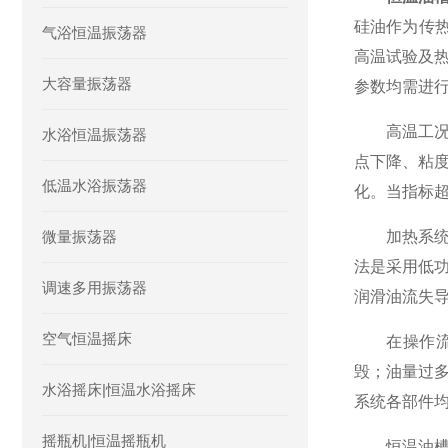
硅油作为传
气浴恒温振荡器
高温试验及
大容量振荡器
参数均需进
高温工况下
水浴恒温振荡器
点下降、粘
低温水浴振荡器
化。当指标超
微量振荡器
加热系统设
法是采用低
调速多用振荡器
润滑油流失
空气恒温摇床
在操作流程
毁；油量过
水浴摇床|恒温水浴摇床
系统各部件
摇瓶机|恒温摇瓶机
恒温油槽在