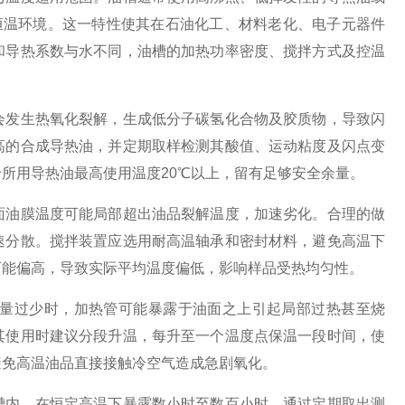
恒温环境。这一特性使其在石油化工、材料老化、电子元器件
和导热系数与水不同，油槽的加热功率密度、搅拌方式及控温
发生热氧化裂解，生成低分子碳氢化合物及胶质物，导致闪
高的合成导热油，并定期取样检测其酸值、运动粘度及闪点变
所用导热油最高使用温度20℃以上，留有足够安全余量。
油膜温度可能局部超出油品裂解温度，加速劣化。合理的做
速分散。搅拌装置应选用耐高温轴承和密封材料，避免高温下
可能偏高，导致实际平均温度偏低，影响样品受热均匀性。
量过少时，加热管可能暴露于油面之上引起局部过热甚至烧
其使用时建议分段升温，每升至一个温度点保温一段时间，使
避免高温油品直接接触冷空气造成急剧氧化。
内，在恒定高温下暴露数小时至数百小时，通过定期取出测