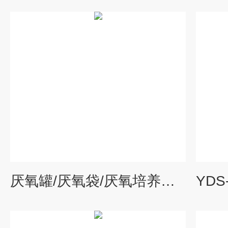
厌氧罐/厌氧袋/厌氧培养袋/厌氧产气袋