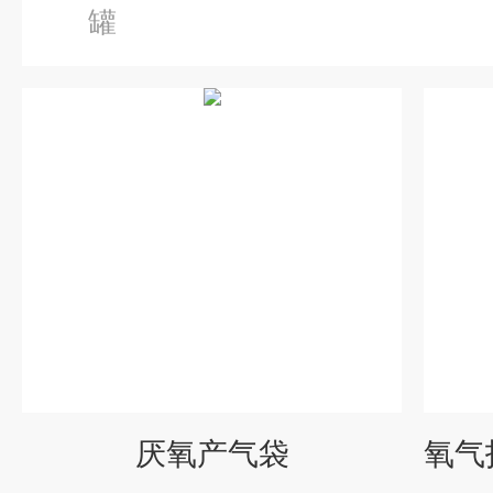
罐
厌氧产气袋