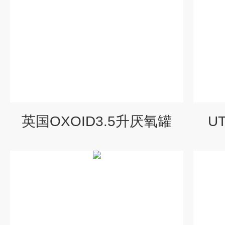
英国OXOID3.5升厌氧罐
U