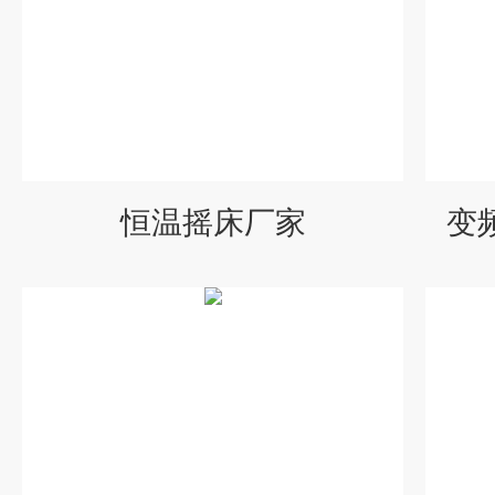
恒温摇床厂家
变