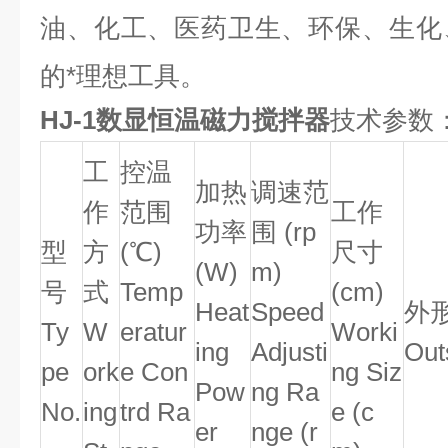
油、化工、医药卫生、环保、生化
的*理想工具。
HJ-1数显恒温磁力搅拌器
技术参数
工
控温
加热
调速范
作
范围
工作
功率
围 (rp
型
方
(℃)
尺寸
(W)
m)
号
式
Temp
(cm)
Heat
Speed
外形
Ty
W
eratur
Worki
ing
Adjusti
Out
pe
ork
e Con
ng Siz
Pow
ng Ra
No.
ing
trd Ra
e (c
er
nge (r