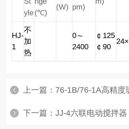
St
nge
m)
(W)
pm)
yle
(℃)
不
HJ-
0～
￠125
加
24×
1
2400
￠90
热
上一篇：
76-1B/76-1A高
下一篇：
JJ-4六联电动搅拌器