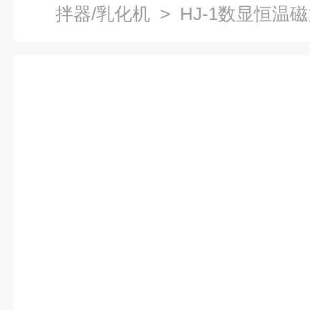
拌器/乳化机
> HJ-1数显恒温