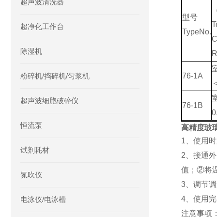
超声波清洗器
型号
T
超净化工作台
TypeNo.
C
除湿机
粉碎机/捣碎机/匀浆机
76-1A
＜
超声波细胞破碎仪
76-1B
0
恒流泵
高精度玻
1、使用
试剂耗材
2、接通
值；②将
氮吹仪
3、调节
4、使用
电泳仪/电泳槽
注意事项