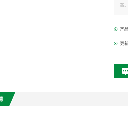
高
药
洋
产
主
型号:
更
形式
情