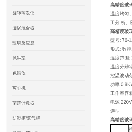
高精度玻
旋转蒸发仪
温度均匀
工分 析
漩涡混合器
高精度玻
型号: 76-
玻璃反应釜
形式: 数
风淋室
温度范围: 
温度分辨率:
色谱仪
控温波动范围
功率 0.8
离心机
工作室容积 
电源 220V
菌落计数器
选型：
防潮柜/氮气柜
高精度玻