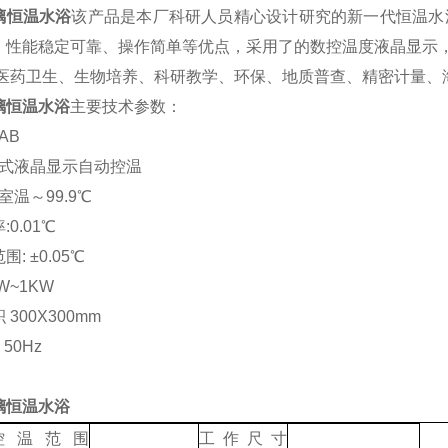
璃恒温水浴
该产品是本厂科研人员精心设计研究的新一代恒温水
、性能稳定可靠、操作简单等优点，采用了的数控温度液晶显示
、医药卫生、生物培养、科研教学、环保、地质普查、精密计量、
璃恒温水浴
主要技术参数：
1AB
控式液晶显示自动控温
室温～99.9℃
0.01℃
: ±0.05℃
KW~1KW
300X300mm
 50Hz
璃恒温水浴
控温范围
工作尺寸