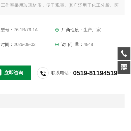
。工作室采用玻璃材质，便于观察。其广泛用于化工分析、医
卫生、生物培养、科研教学、环保、地质普查、精密计量、海
研究、土壤分析等部门。
品型号：
76-1B/76-1A
厂商性质：
生产厂家
要技术参数：
 76-1AB
新时间：
2026-08-03
访 问 量：
4848
: 数控式液晶显示自动控温
0519-81194519
立即咨询
联系电话：