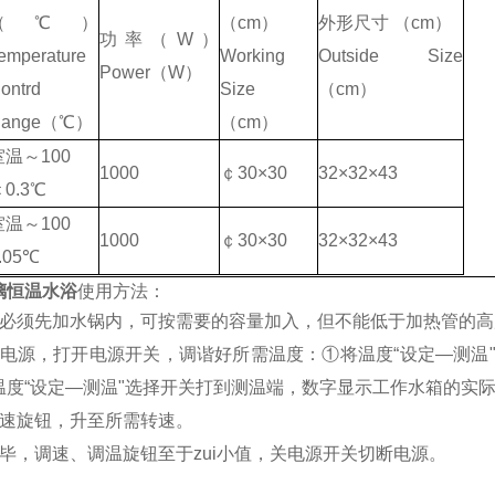
（℃）
（cm）
外形尺寸 （cm）
功率（W）
emperature
Working
Outside Size
Power（W）
ontrd
Size
（cm）
Range（℃）
（cm）
室温～100
1000
￠30×30
32×32×43
0.3℃
室温～100
1000
￠30×30
32×32×43
.05℃
璃恒温水浴
使用方法：
时必须先加水锅内，可按需要的容量加入，但不能低于加热管的高
外电源，打开电源开关，调谐好所需温度：①将温度“设定—测温
温度“设定—测温"选择开关打到测温端，数字显示工作水箱的实
调速旋钮，升至所需转速。
完毕，调速、调温旋钮至于zui小值，关电源开关切断电源。
：