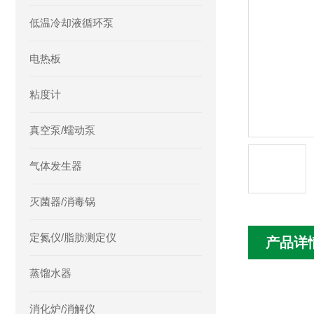
低温冷却液循环泵
电热板
粘度计
真空泵/蠕动泵
气体发生器
灭菌器/消毒锅
定氮仪/脂肪测定仪
产品详
蒸馏水器
消化炉/消解仪