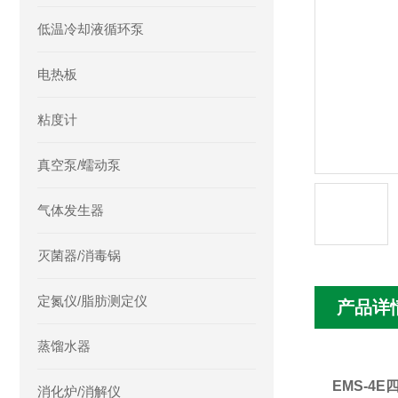
低温冷却液循环泵
电热板
粘度计
真空泵/蠕动泵
气体发生器
灭菌器/消毒锅
定氮仪/脂肪测定仪
产品详
蒸馏水器
EMS-4
消化炉/消解仪