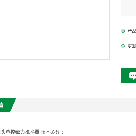
185
转速
产
0-1
更
搅拌
（1
备
不
能
情
E四头单控磁力搅拌器
技术参数：