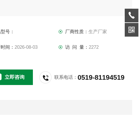
＊185＊50
（转/分）
品型号：
厂商性质：
生产厂家
500
新时间：
2026-08-03
访 问 量：
2272
容量（ml）
0-500）＊4
0519-81194519
立即咨询
联系电话：
注
锈钢外壳，无刷电机，转速不受电压波动的影响，无级调速，
同时搅