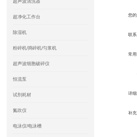
超声波清洗器
您的
超净化工作台
除湿机
联系
粉碎机/捣碎机/匀浆机
常用
超声波细胞破碎仪
恒流泵
详细
试剂耗材
氮吹仪
补充
电泳仪/电泳槽