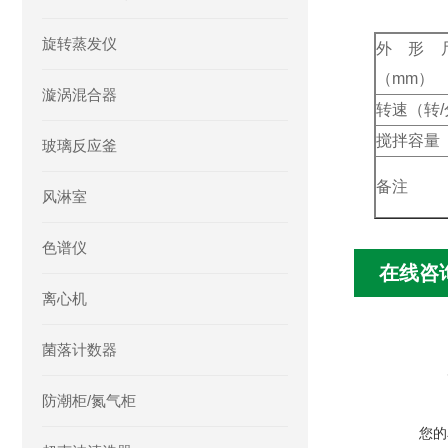
旋转蒸发仪
外形
（mm）
漩涡混合器
转速（转/
搅拌容量（
玻璃反应釜
备注
风淋室
色谱仪
在线咨
离心机
菌落计数器
防潮柜/氮气柜
您的