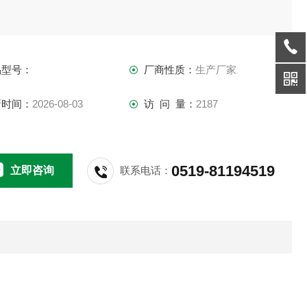
＊200＊50
（转/分）
品型号：
厂商性质：
生产厂家
-400（数显）
新时间：
2026-08-03
访 问 量：
2187
容量（ml）
0-500）＊4
0519-81194519
立即咨询
联系电话：
注
低速运转，数字显示搅拌速度。可同时搅拌4个样品，能用于生
细胞培养实验