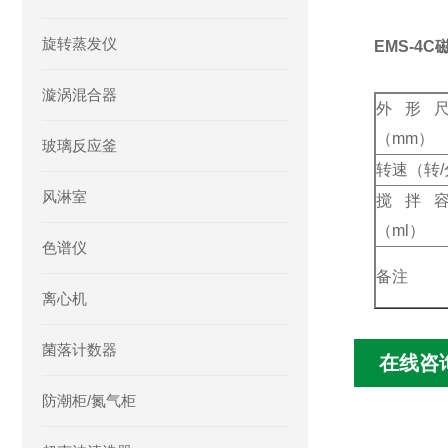
旋转蒸发仪
EMS-4
漩涡混合器
外形
（mm）
玻璃反应釜
转速（转/
风淋室
搅拌
（ml）
色谱仪
备注
离心机
菌落计数器
在线咨
防潮柜/氮气柜