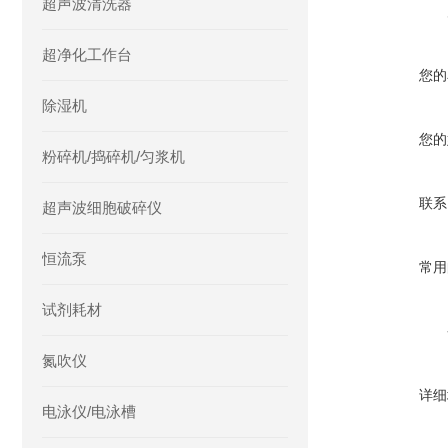
超声波清洗器
超净化工作台
您的
除湿机
您的
粉碎机/捣碎机/匀浆机
联系
超声波细胞破碎仪
恒流泵
常用
试剂耗材
氮吹仪
详细
电泳仪/电泳槽