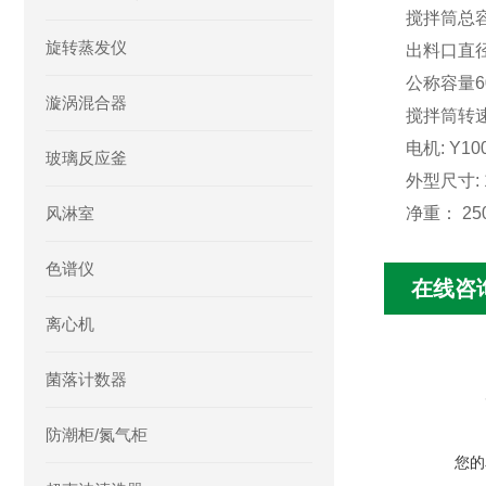
搅拌筒总容量
旋转蒸发仪
出料口直径
公称容量60L
漩涡混合器
搅拌筒转速: 
电机: Y100
玻璃反应釜
外型尺寸: 1
风淋室
净重： 250
色谱仪
在线咨
离心机
菌落计数器
防潮柜/氮气柜
您的