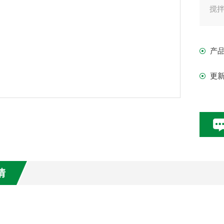
搅拌筒
电机:
外型尺
产
净重：
更
情