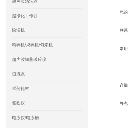
超声波清洗器
您的
超净化工作台
除湿机
联系
粉碎机/捣碎机/匀浆机
常用
超声波细胞破碎仪
恒流泵
详细
试剂耗材
氮吹仪
补充
电泳仪/电泳槽