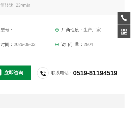
转速: 23r/min
 Y100L-6 1.5kw
寸: 1600×900×1300 1800×1000×1100
品型号：
厂商性质：
生产厂家
 250Kg /280Kg
新时间：
2026-08-03
访 问 量：
2804
0519-81194519
立即咨询
联系电话：