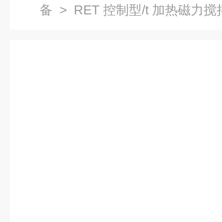
备
> RET 控制型/t 加热磁力