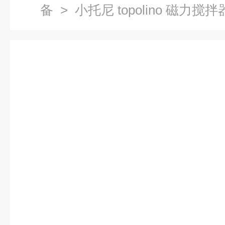
备
> 小托尼 topolino 磁力搅拌