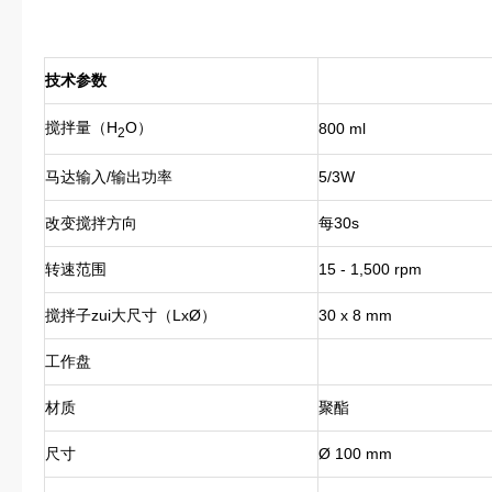
技术参数
搅拌量（H
O）
800 ml
2
马达输入/输出功率
5/3W
改变搅拌方向
每30s
转速范围
15 - 1,500 rpm
搅拌子zui大尺寸（LxØ）
30 x 8 mm
工作盘
材质
聚酯
尺寸
Ø 100 mm