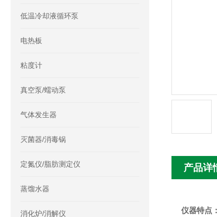
低温冷却液循环泵
电热板
粘度计
真空泵/蠕动泵
气体发生器
灭菌器/消毒锅
定氮仪/脂肪测定仪
产品详
蒸馏水器
仪器特点
消化炉/消解仪