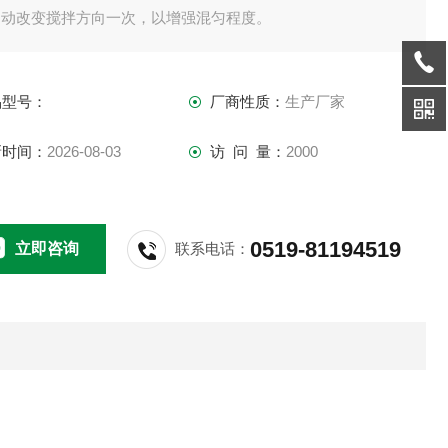
自动改变搅拌方向一次，以增强混匀程度。
 IP 保护等级 （IP 65）
盘面与外壳采用耐化学腐蚀材料精制而成
品型号：
厂商性质：
生产厂家
底部配备有防滑支脚
新时间：
2026-08-03
访 问 量：
2000
术参数
量（H2O） 800 ml
输入/输出功率 5/3W
0519-81194519
立即咨询
联系电话：
搅拌方向 每30s
围 15 - 1,500 rpm
子Z大尺寸（L