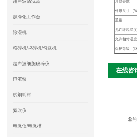
超声波清洗器
其他参数
外形尺寸 （W x
超净化工作台
重量
允许环境温度
除湿机
允许相对湿度
粉碎机/捣碎机/匀浆机
保护等级 （DI
超声波细胞破碎仪
在线咨
恒流泵
试剂耗材
氮吹仪
您的
电泳仪/电泳槽