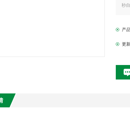
秒
- 高
- 
产
- 
更
技
搅拌
马达
改变
转速范
搅拌
情
：