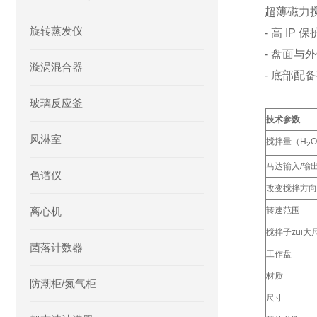
超薄磁力搅
旋转蒸发仪
- 高 IP 
- 盘面与
漩涡混合器
- 底部配
玻璃反应釜
技术参数
风淋室
搅拌量（H
2
马达输入/输
色谱仪
改变搅拌方向
离心机
转速范围
搅拌子zui大
菌落计数器
工作盘
材质
防潮柜/氮气柜
尺寸