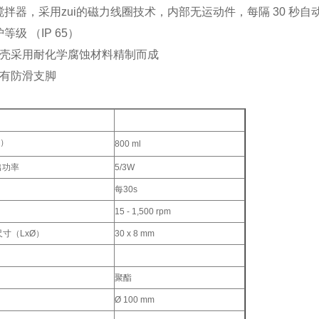
拌器，采用zui的磁力线圈技术，内部无运动件，每隔 30 秒
保护等级 （IP 65）
外壳采用耐化学腐蚀材料精制而成
备有防滑支脚
O）
800 ml
出功率
5/3W
每30s
15 - 1,500 rpm
尺寸（LxØ）
30 x 8 mm
聚酯
Ø 100 mm