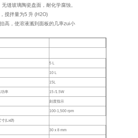
，无缝玻璃陶瓷盘面，耐化学腐蚀。
，搅拌量为5 升 (H2O)
板抬高，使溶液溅到面板的几率zui小
5 L
10 L
15L
出功率
15 /1.5W
刻度指示
100-1,500 rpm
寸(LxØ)
30 x 8 mm