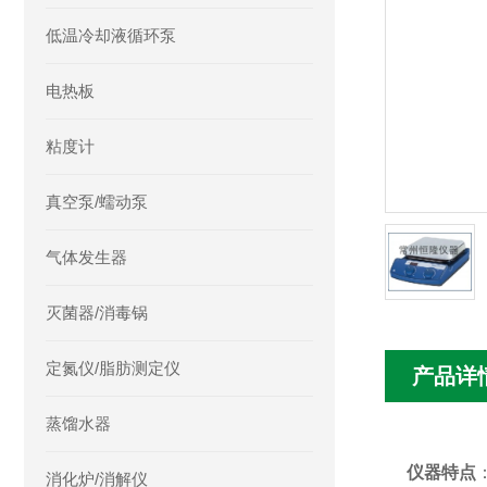
低温冷却液循环泵
电热板
粘度计
真空泵/蠕动泵
气体发生器
灭菌器/消毒锅
定氮仪/脂肪测定仪
产品详
蒸馏水器
仪器特点
消化炉/消解仪