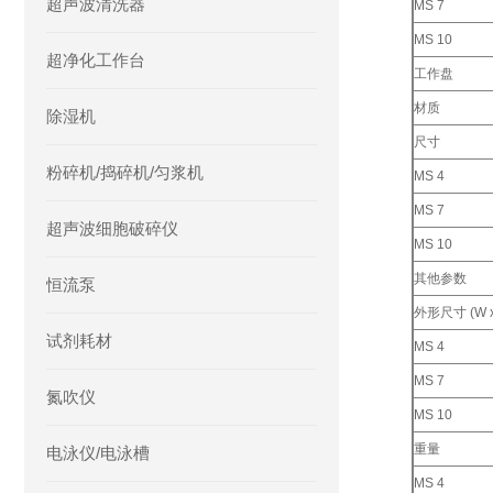
超声波清洗器
MS 7
MS 10
超净化工作台
工作盘
材质
除湿机
尺寸
粉碎机/捣碎机/匀浆机
MS 4
MS 7
超声波细胞破碎仪
MS 10
其他参数
恒流泵
外形尺寸 (W x 
试剂耗材
MS 4
MS 7
氮吹仪
MS 10
重量
电泳仪/电泳槽
MS 4