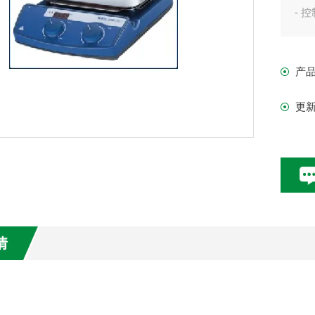
- 
技
产
搅拌
MS 
更
MS 
MS 
马达
转速
转速范
搅拌
MS 
情
：