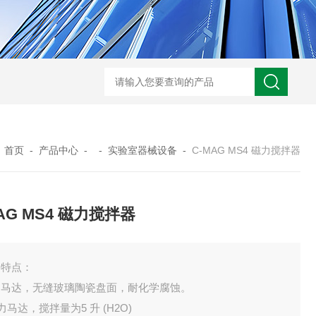
：
首页
-
产品中心
- -
实验室器械设备
-
C-MAG MS4 磁力搅拌器
AG MS4 磁力搅拌器
器特点：
力马达，无缝玻璃陶瓷盘面，耐化学腐蚀。
强力马达，搅拌量为5 升 (H2O)