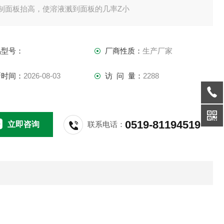
控制面板抬高，使溶液溅到面板的几率Z小
术参数
品型号：
厂商性质：
生产厂家
量(H2O)
4 5 L
新时间：
2026-08-03
访 问 量：
2288
7 10 L
10 15L
输入/输出功率 15 /1.5W
0519-81194519
立即咨询
联系电话：
显示 刻度指示
围 100-1,500 rpm
子Z大尺寸(Lx?)
4 30 x 8 mm