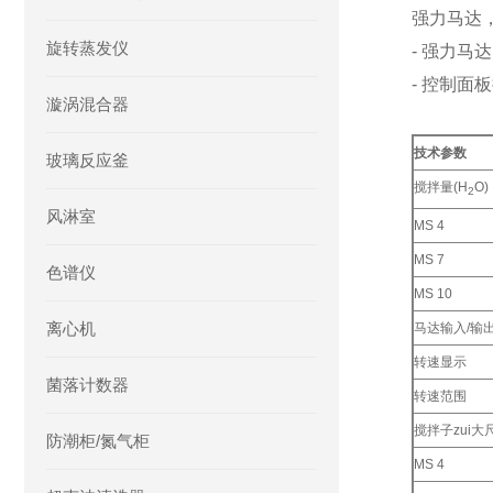
强力马达
旋转蒸发仪
- 强力马达
- 控制面
漩涡混合器
技术参数
玻璃反应釜
搅拌量(H
O)
2
风淋室
MS 4
MS 7
色谱仪
MS 10
离心机
马达输入/输
转速显示
菌落计数器
转速范围
搅拌子zui大尺
防潮柜/氮气柜
MS 4