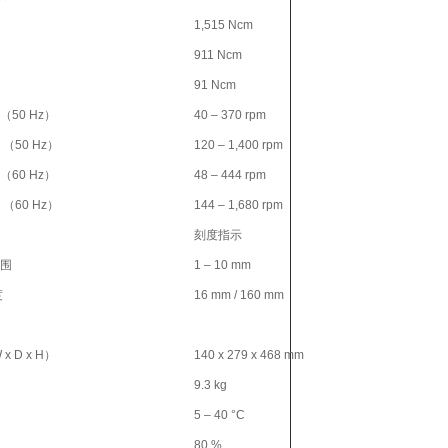
1,515 Ncm
911 Ncm
91 Ncm
（50 Hz）
40 – 370 rpm
 （50 Hz）
120 – 1,400 rpm
（60 Hz）
48 – 444 rpm
 （60 Hz）
144 – 1,680 rpm
刻度指示
围
1 – 10 mm
度
16 mm / 160 mm
 D x H）
140 x 279 x 468 mm
9.3 kg
5 – 40 °C
80 %