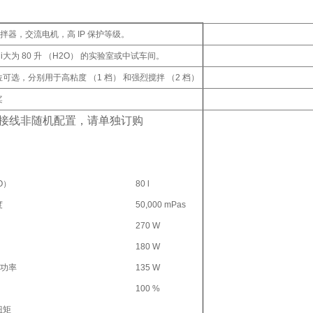
拌器，交流电机，高 IP 保护等级。
i大为 80 升 （H2O） 的实验室或中试车间。
可选，分别用于高粘度 （1 档） 和强烈搅拌 （2 档）
桨
连接线非随机配置，请单独订购
O）
80 l
度
50,000 mPas
270 W
180 W
功率
135 W
100 %
扭矩