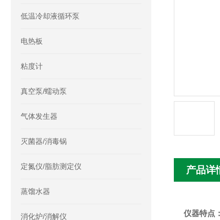
低温冷却液循环泵
电热板
粘度计
真空泵/蠕动泵
气体发生器
灭菌器/消毒锅
定氮仪/脂肪测定仪
产品详
蒸馏水器
仪器特点
消化炉/消解仪