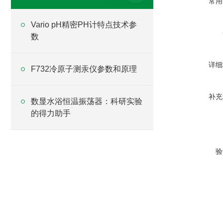
常用
Vario pH精密PH计特点技术参
数
详细
F732冷原子测汞仪参数和原理
补充
数显水浴恒温振荡器：科研实验
的得力助手
验