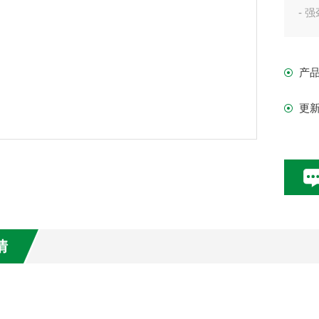
- 
- 
- 
产
- 
更
技
搅拌
Z大
马达
马达
搅拌
情
：