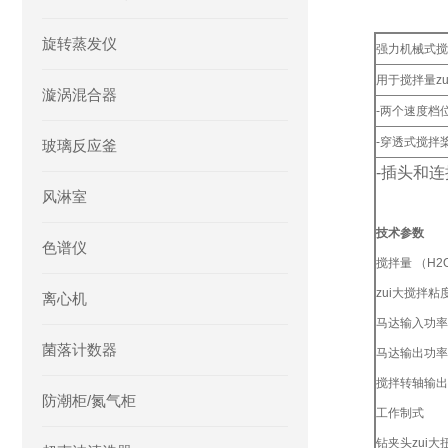
旋转蒸发仪
强力机械式搅
用于搅拌量zu
漩涡混合器
-两个速度档位
-穿透式搅拌
玻璃反应釜
-插头和
风淋室
技术参数
色谱仪
搅拌量 （H2
zui大搅拌粘
离心机
马达输入功率
菌落计数器
马达输出功率
搅拌转轴输出
防潮柜/氮气柜
工作制式
钻夹头zui大