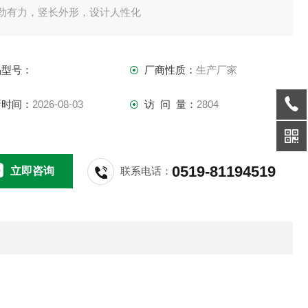
强劲有力，竖长外形，设计人性化
马达动力平稳
两个速度档位，转速范围：60-2,000 rpm，便于不同应用
品型号：
厂商性质：
生产厂家
穿透式搅拌桨 （马达静止时才可操作）
新时间：
2026-08-03
访 问 量：
2804
术参数
量 （H2O） 20 l
搅拌粘度 10,000 mPas
0519-81194519
立即咨询
联系电话：
输入功率 70 W
输出功率 35 W
转轴输出功率 26 W