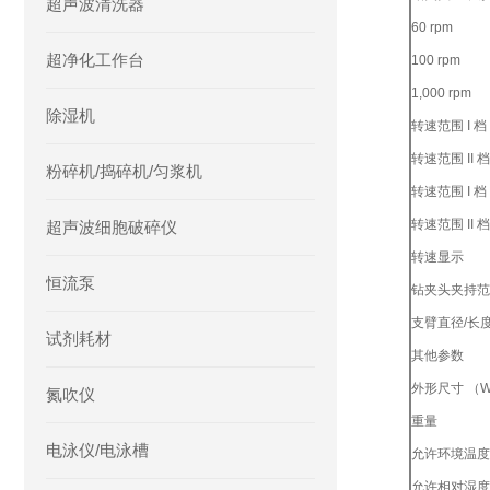
超声波清洗器
60 rpm
超净化工作台
100 rpm
1,000 rpm
除湿机
转速范围 I 档 
转速范围 II 档
粉碎机/捣碎机/匀浆机
转速范围 I 档 
转速范围 II 档
超声波细胞破碎仪
转速显示
恒流泵
钻夹头夹持范
支臂直径/长
试剂耗材
其他参数
外形尺寸 （W x
氮吹仪
重量
电泳仪/电泳槽
允许环境温度
允许相对湿度