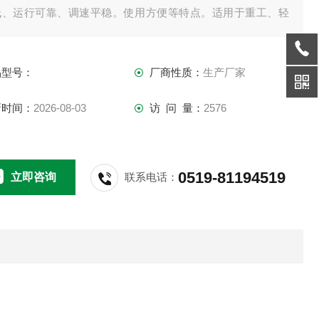
低、运行可靠、调速平稳。使用方便等特点。适用于重工、轻
、化工、制药、科仪等生产企业单位之使用。
本规格
品型号：
厂商性质：
生产厂家
电源电压: 220V
输出功率: 50W
新时间：
2026-08-03
访 问 量：
2576
速范围: 60-1200r/min
Z大搅拌容量: 10L
搅拌机外型尺寸: 30×26×80cm
0519-81194519
立即咨询
联系电话：