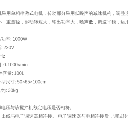
机采用单相串激式电机，传动部分采用低嗓声的减速机构，调整
小，重量轻，起动转矩大，输出功率大，嗓声低，调速平稳，运
功率: 1000W
 220V
Hz
0-1000r/min
拌容量: 100L
型尺寸: 50×65×100cm
: 30kg
电源电压与该搅拌机额定电压是否相符。
机引出线与电子调速器相连接。 电子调速器与电相连接后，调试
。