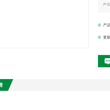
声
工
基
产
■ 
■ 
更
■ 调
■ 
■ 
情