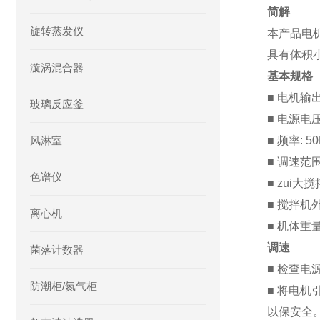
简解
旋转蒸发仪
本产品电
具有体积
漩涡混合器
基本规格
■ 电机输出
玻璃反应釜
■ 电源电压:
风淋室
■ 频率: 50
■ 调速范围: 
色谱仪
■ zui大搅
■ 搅拌机外
离心机
■ 机体重量约
调速
菌落计数器
■ 检查
防潮柜/氮气柜
■ 将电
以保安全