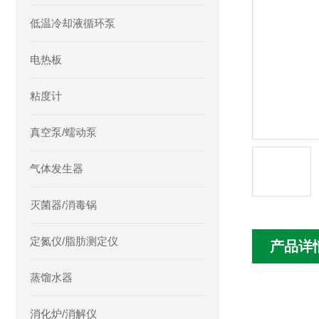
低温冷却液循环泵
电热板
粘度计
真空泵/蠕动泵
气体发生器
灭菌器/消毒锅
定氮仪/脂肪测定仪
产品详
蒸馏水器
消化炉/消解仪