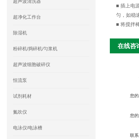
超声波清洗器
■ 插上
匀，如稳
超净化工作台
■ 将搅
除湿机
在线咨
粉碎机/捣碎机/匀浆机
超声波细胞破碎仪
恒流泵
您的
试剂耗材
氮吹仪
您的
电泳仪/电泳槽
联系