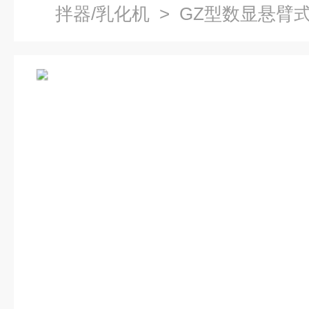
拌器/乳化机
> GZ型数显悬臂