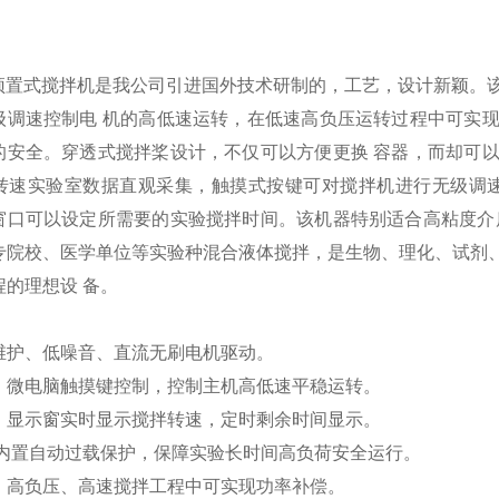
：
系列顶置式搅拌机是我公司引进国外技术研制的，工艺，设计新颖
级调速控制电 机的高低速运转，在低速高负压运转过程中可实
的安全。穿透式搅拌桨设计，不仅可以方便更换 容器，而却可
转速实验室数据直观采集，触摸式按键可对搅拌机进行无级调速
窗口可以设定所需要的实验搅拌时间。该机器特别适合高粘度介
专院校、医学单位等实验种混合液体搅拌，是生物、理化、试剂
程的理想设 备。
维护、低噪音、直流无刷电机驱动。
：微电脑触摸键控制，控制主机高低速平稳运转。
：显示窗实时显示搅拌转速，定时剩余时间显示。
:内置自动过载保护，保障实验长时间高负荷安全运行。
：高负压、高速搅拌工程中可实现功率补偿。