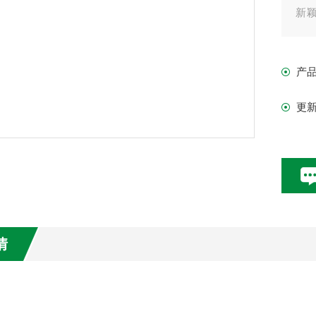
新
脑
程
产
负
器
更
以
情