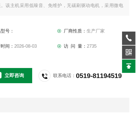
颖。该主机采用低噪音、免维护，无碳刷驱动电机，采用微电
控制，无级调速控制电机的高低速运转，在低速高负压运转过
中可实现功率的补偿。内置自动过载保护，保障试验长时间高
品型号：
厂商性质：
生产厂家
荷连续运行的安全。穿透式搅拌桨设计，不仅可以方便更换容
，而却可以试验过程中各种规格搅拌棒的广泛应用。显示窗可
新时间：
2026-08-03
访 问 量：
2735
随时显示搅拌转速实验室
0519-81194519
立即咨询
联系电话：