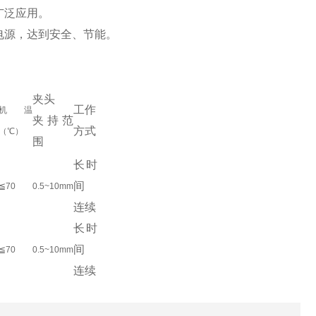
广泛应用。
电源，达到安全、节能。
夹头
工作
机温
夹持范
方式
（℃）
围
长时
间
≦70
0.5~10mm
连续
长时
间
≦70
0.5~10mm
连续