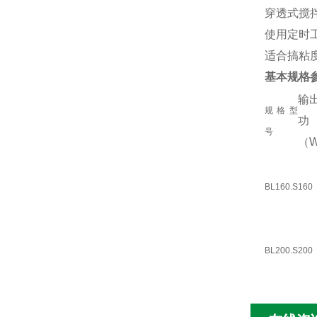
穿透式搅
使用定时
适合搞粘
基本规格
输
规格型
号
（
BL160.S
160
BL200.S
200