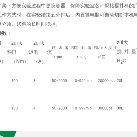
拌桨：方便实验过程中更换容器，保障实验室各种规格搅拌棒的
工作方式时，在实验结束五分钟后，内置微电脑可自动切断本机
度介质、浆料的长时间搅拌。
参数
：
zui大
出
zui大
zui大
转速范围
定时范围
zui大搅拌
搅拌量
功率
扭矩
电流
（rpm）
（min）
粘度
H
O
W）
（Nm）
（A）
2
100
3
50~2000
0~999min
20000ps
20L
150
4
50~2000
0~999min
30000ps
30L