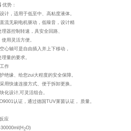
器
优势：
矩设计，适用于低至中、高粘度液体。
护直流无刷电机驱动，低噪音，设计精
处理器控制转速，具安全回路、
，使用灵活方便。
的空心轴可是自由插入并上下移动，
处理量的要求。
续工作
护绝缘、给您zui大程度的安全保障。
桨采用快速连接方式、便于拆卸更换。
块化设计,可灵活组合。
SO9001认证，通过德国TUV莱茵认证， 质量。
/反应
30000ml(H
O)
2