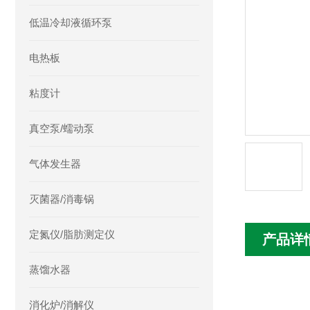
低温冷却液循环泵
电热板
粘度计
真空泵/蠕动泵
气体发生器
灭菌器/消毒锅
定氮仪/脂肪测定仪
产品详
蒸馏水器
消化炉/消解仪