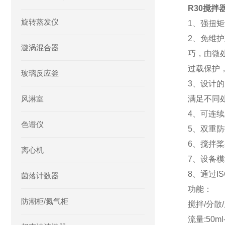
R30搅拌
旋转蒸发仪
1、强扭
2、免维
漩涡混合器
巧，由微
过载保护
玻璃反应釜
3、设计
风淋室
满足不同
4、可连
色谱仪
5、双重防
6、搅拌
离心机
7、设备模
8、通过I
菌落计数器
功能：
防潮柜/氮气柜
搅拌/分散
流量:50ml-