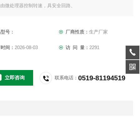
，由微处理器控制转速，具安全回路、
载保护，使用灵活方便。
、设计的空心轴可是自由插入并上下移动，
品型号：
厂商性质：
生产厂家
足不同处理量的要求。
可连续工作
新时间：
2026-08-03
访 问 量：
2291
双重防护绝缘、给您*的安全保障。
、搅拌桨采用快速连接方式、便于拆卸更换。
设备模块化设计,可灵活组合。
0519-81194519
立即咨询
联系电话：
通过I