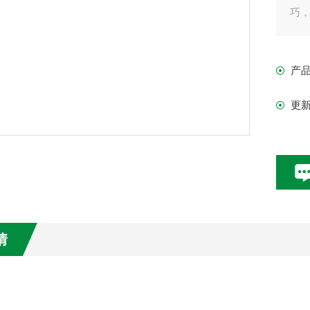
巧
过
3
产
满
4、
更
5、
6
7、
8、
情