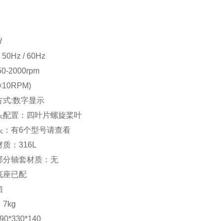
：
W
50Hz / 60Hz
-2000rpm
10RPM)
方式:数字显示
头配置：四叶片螺旋桨叶
头：有6个型号请查看
质：316L
部分轴套材质：无
底座已配
箱
7kg
*330*140