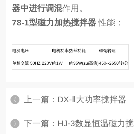
器中进行调混
作用。
78-1型磁力加热搅拌器
性能：
电源电压
电机功率
热丝功耗
磁钢转速
单相交流 50HZ 220V
约1W
约95W(zui高值)
450--2650转/分
上一篇：
DX-Ⅱ大功率搅拌器
下一篇：
HJ-3数显恒温磁力