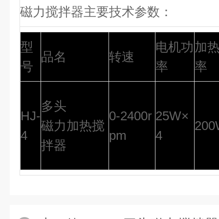
磁力搅拌器主要技术参数：
型
电机功
加
品名
转速
号
率
率
多头
HJ-
0-2400r
25W×
磁力加热搅
20
4
pm
4
拌器