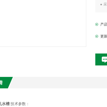
●
靠
● 
产
更
情
三孔水槽
技术参数：