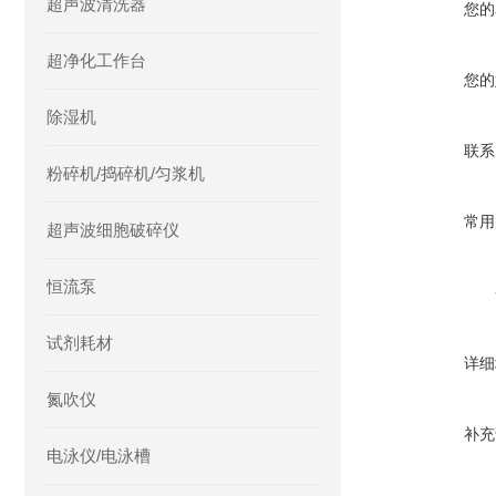
超声波清洗器
您的
超净化工作台
您的
除湿机
联系
粉碎机/捣碎机/匀浆机
常用
超声波细胞破碎仪
恒流泵
试剂耗材
详细
氮吹仪
补充
电泳仪/电泳槽