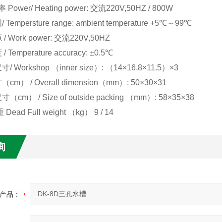
 Power/ Heating power: 交流220V,50HZ / 800W
Tempersture range: ambient temperature +5℃～99℃
 Work power: 交流220V,50HZ
 Temperature accuracy: ±0.5℃
 Workshop （inner size）: （14×16.8×11.5）×3
cm） / Overall dimension（mm）: 50×30×31
cm） / Size of outside packing （mm）: 58×35×38
Dead Full weight （kg） 9 / 14
询
产品：