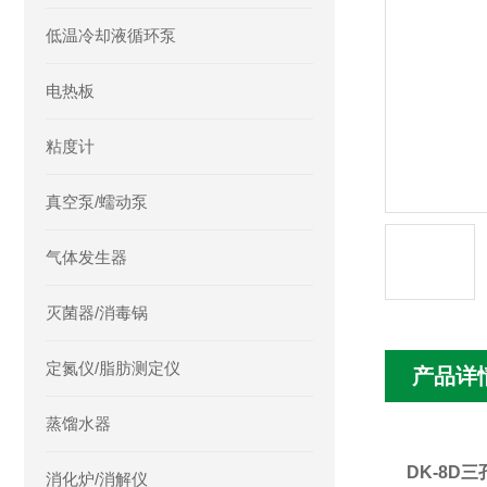
低温冷却液循环泵
电热板
粘度计
真空泵/蠕动泵
气体发生器
灭菌器/消毒锅
定氮仪/脂肪测定仪
产品详
蒸馏水器
DK-8D
消化炉/消解仪