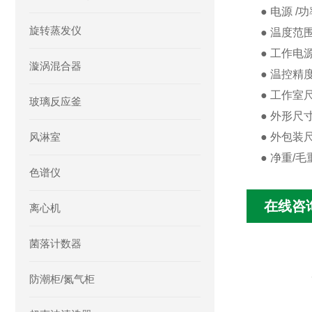
● 电源 /功率
旋转蒸发仪
● 温度范围/ 
● 工作电源 /
漩涡混合器
● 温控精度 /
● 工作室尺寸/
玻璃反应釜
● 外形尺寸（
风淋室
● 外包装尺寸（
● 净重/毛重 
色谱仪
在线咨
离心机
菌落计数器
防潮柜/氮气柜