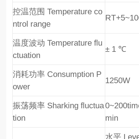
控温范围
Temperature co
RT+5~10
ntrol range
温度波动
Temperature flu
± 1 ℃
ctuation
消耗功率
Consumption P
1250W
ower
振荡频率
Sharking fluctua
0~200tim
tion
min
水平
Leve