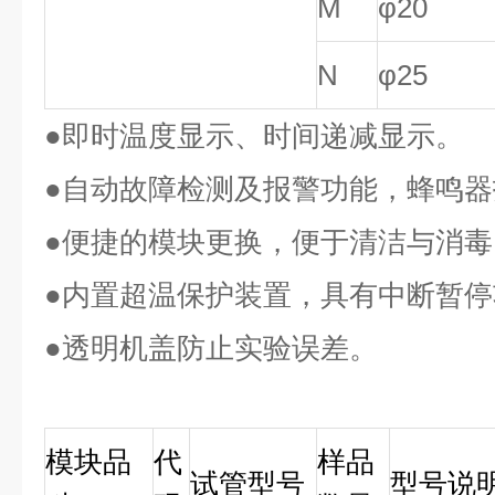
M
φ20
N
φ25
●
即时温度显示、时间递减显示。
●
自动故障检测及报警功能，蜂鸣器
●
便捷的模块更换，便于清洁与消毒
●
内置超温保护装置，具有中断暂停
●
透明机盖防止实验误差。
模块品
代
样品
试管型号
型号说