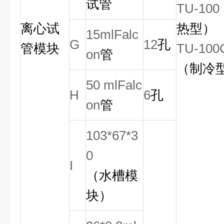
试管
TU-100
离心试
热型）
15mlFalc
G
12
孔
管模块
TU-100
on
管
（制冷
50 mlFalc
H
6
孔
on
管
103*67*3
0
I
（水槽模
块）