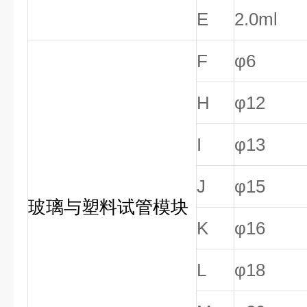
E
2.0ml
F
φ6
H
φ12
I
φ13
J
φ15
玻璃与塑料试管模块
K
φ16
L
φ18