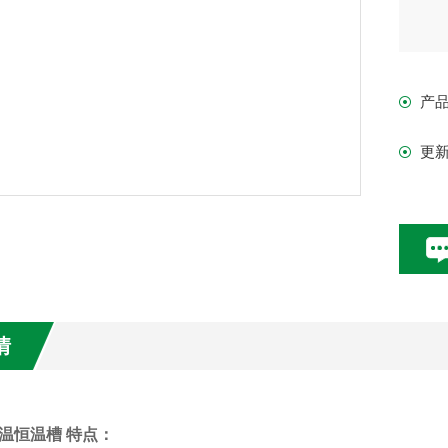
产
更
情
温恒温槽 特点：