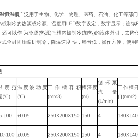
低温恒温槽
广泛用于生物、化学、物理、医药、石油、化工等部门
热或制冷的热源或冷源。温度用LED数字设定，数字显示；连续
；还可以作 为冷源(热源)把槽内被制冷(加热)的液体外引，去
式全封闭压缩机制冷，降温速度 快，噪音低，操作方便，使用电源
：
槽
循环泵
温度范
温度波动度
工作槽容积
槽深度
工作槽
流量
围(℃)
(℃)
(mm3)
(m)
口(mm2)
(L/min)
5-100
±0.05
250X200X150
150
4
180X140
10-100
±0.05
250X200X150
150
4
180X140