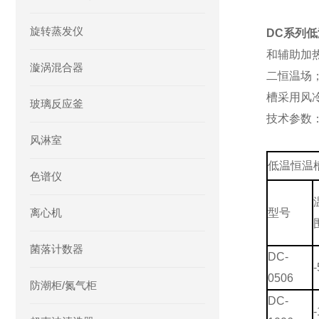
旋转蒸发仪
DC系列
和辅助加
漩涡混合器
二恒温场
槽采用风冷
玻璃反应釜
技术参数
风淋室
低温恒温
色谱仪
离心机
型号
菌落计数器
DC-
-
0506
防潮柜/氮气柜
DC-
-