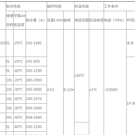
制冷性能
循环性能
控温性能
工作条件
储液
空载zui
制冷量（w）
流量L/min
扬程
调温范围
恒温精度
电源（V/Hz）
环境
容积
低温度
/25
5L
-25℃
242-1180
水冷
5L
-25℃
242-920
5L
-40℃
205-1230
±50℃
10L
-20℃
300-2300
10L
-30℃
200-2600
4.51
8-12m
±1℃
~220/50
10L
-40℃
230-1070
10-
20L
-30℃
600-3380
20L
-40℃
648-2440
5L
-80℃
230-1200