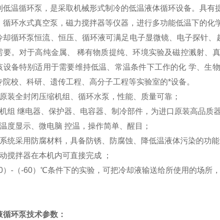
-系列低温循环泵，是采取机械形式制冷的低温液体循环设备。具
、循环水式真空泵，磁力搅拌器等仪器，进行多功能低温下的化
冷却循环泵恒流、恒压、循环液可满足电子显微镜、电子探针、
需要。对于高纯金属、 稀有物质提纯、环境实验及磁控溅射、
该设备特别适用于需要维持低温、常温条件下工作的化 学、生
专院校、科研、遗传工程、高分子工程等实验室的*设备。
家原装全封闭压缩机组、循环水泵，性能、质量可靠；
冷机组 继电器、保护器、电容器、制冷部件，为进口原装高品质
显温度显示、微电脑 控温，操作简单、醒目；
环系统采用防腐材料，具备防锈、防腐蚀、降低温液体污染的功能
电动搅拌器在本机内可直接完成 ；
40）-（-60）℃条件下的实验，可把冷却液输送给所使用的场所
液循环泵技术参数：