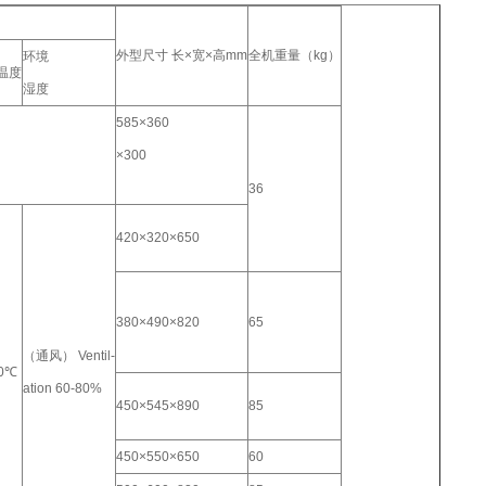
外型尺寸 长×宽×高mm
全机重量（kg）
环境
温度
湿度
585×360
×300
36
420×320×650
380×490×820
65
（通风） Ventil-
30℃
ation 60-80%
450×545×890
85
450×550×650
60