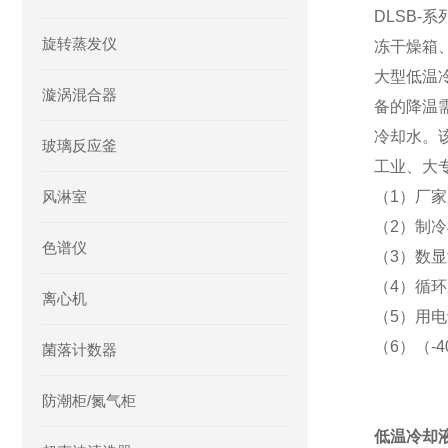
DLSB
旋转蒸发仪
冻干燥箱
大型低温
漩涡混合器
备的降温
冷却水。
玻璃反应釜
工业、大
风淋室
（1）厂
（2）制
色谱仪
（3）数
（4）循
离心机
（5）用
（6）（-
菌落计数器
防潮柜/氮气柜
低温冷却