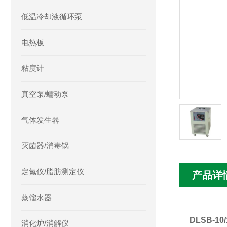
低温冷却液循环泵
电热板
粘度计
真空泵/蠕动泵
气体发生器
灭菌器/消毒锅
定氮仪/脂肪测定仪
产品详
蒸馏水器
DLSB-1
消化炉/消解仪