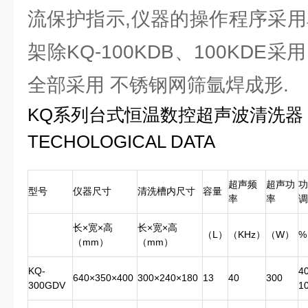
流保护指示,仪器的操作程序采用
架除KQ-100KDB、100KDE
全部采用 不锈钢网筛氩焊成形.
KQ系列台式恒温数控超声波清洗器 
TECHOLOGICAL DATA
超声频
超声功
功
型号
仪器尺寸
清洗槽内尺寸
容量
率
率
调
长×宽×高
长×宽×高
（L）
（KHz）
（W）
%
（mm）
（mm）
KQ-
40
640×350×400
300×240×180
13
40
300
300GDV
1