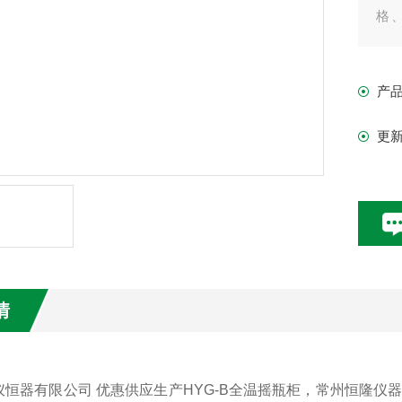
格
明
产
HY
HY
更
HY
情
仪恒器有限公司 优惠供应生产HYG-B全温摇瓶柜，常州恒隆仪