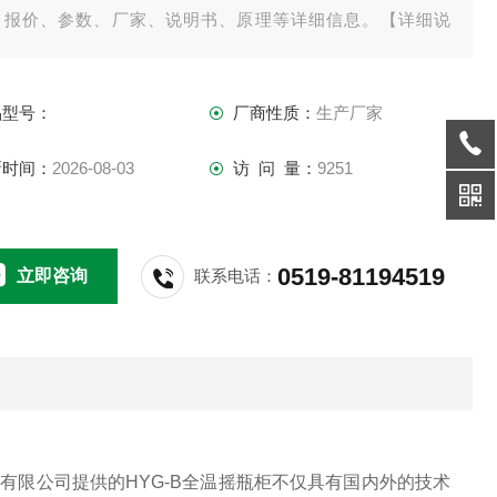
、报价、参数、厂家、说明书、原理等详细信息。【详细说
】
品型号：
厂商性质：
生产厂家
G-B全温摇瓶柜（：双层双开门）的详细资料：
G-B全温摇瓶柜-厂家,价格
新时间：
2026-08-03
访 问 量：
9251
G-B全温摇瓶柜（双层双开门） 技术指标：
0519-81194519
立即咨询
联系电话：
器有限公司提供的HYG-B全温摇瓶柜不仅具有国内外的技术