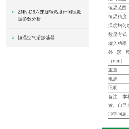
恒温范围
ZNN-D6六速旋转粘度计测试数
恒温精度
据参数分析
温度均匀
数显方式
恒温空气浴振荡器
输入功率
外形
（mm）
重量
电源
照明
备注：本
置。自己
冲等问题