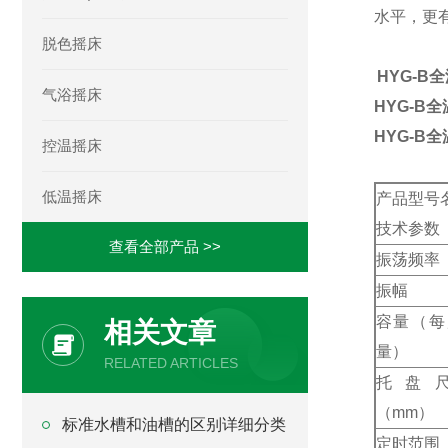
水平，更
脱色摇床
HYG-B
气浴摇床
HYG-B
HYG-B
控温摇床
低温摇床
产品型号
技术参数
查看全部产品 >>
振荡频率
振幅
容量（每
相关文章
量）
RELATED ARTICLES
托盘
（mm）
标准水槽和油槽的区别详细分类
定时范围