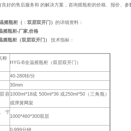
有良好的售后服务和 的解决方案，咨询摇瓶柜的价格、报价、参
全温摇瓶柜（
：
双层双开门）
的详细资料：
全温摇瓶柜-厂家,价格
全温摇瓶柜（双层双开门）
技术指标：
名称
HYG-B全温摇瓶柜（双层双开门）
40-280转/分
30mm
层容
1000ml*18或 500ml*36 或250ml*50（三角瓶）
或弹簧网架
尺寸
1000*460*300双层
0-999分钟