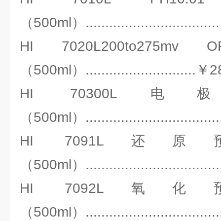
（500ml）.............................
HI 7020L200to27
（500ml）............................
HI 70300
（500ml）..............................
HI 7091L
（500ml）.............................
HI 7092L
（500ml）.............................